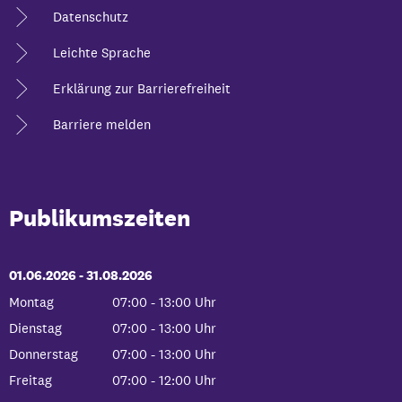
Datenschutz
Leichte Sprache
Erklärung zur Barrierefreiheit
Barriere melden
Publikumszeiten
01.06.2026
-
bis
31.08.2026
Montag
07:00
-
13:00
Uhr
Von 07:00 bis 13:00 Uhr
Dienstag
07:00
-
13:00
Uhr
Von 07:00 bis 13:00 Uhr
Donnerstag
07:00
-
13:00
Uhr
Von 07:00 bis 13:00 Uhr
Freitag
07:00
-
12:00
Uhr
Von 07:00 bis 12:00 Uhr