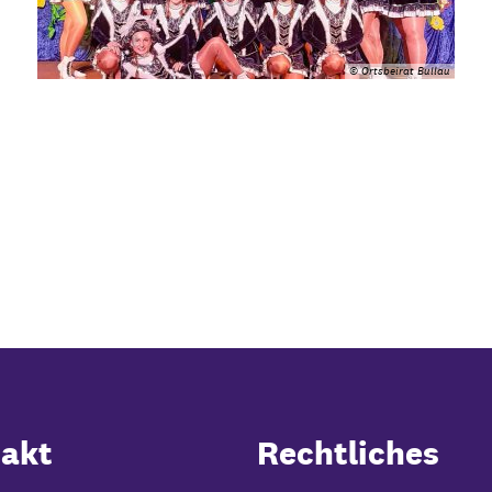
© Ortsbeirat Bullau
akt
Rechtliches