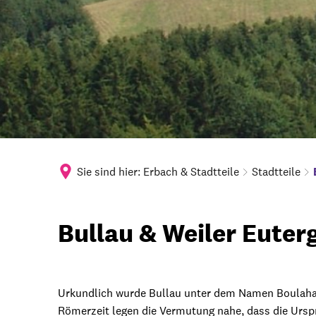
Sie sind hier:
Erbach & Stadtteile
Stadtteile
Bullau
Bullau & Weiler Euter
&
Urkundlich wurde Bullau unter dem Namen Boulaha 
Weiler
Römerzeit legen die Vermutung nahe, dass die Ursp