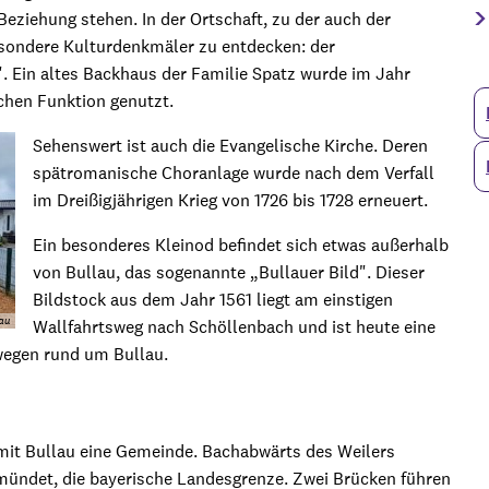
iehung stehen. In der Ortschaft, zu der auch der
besondere Kulturdenkmäler zu entdecken: der
". Ein altes Backhaus der Familie Spatz wurde im Jahr
ichen Funktion genutzt.
Sehenswert ist auch die Evangelische Kirche. Deren
spätromanische Choranlage wurde nach dem Verfall
im Dreißigjährigen Krieg von 1726 bis 1728 erneuert.
Ein besonderes Kleinod befindet sich etwas außerhalb
von Bullau, das sogenannte „Bullauer Bild". Dieser
Bildstock aus dem Jahr 1561 liegt am einstigen
lau
Wallfahrtsweg nach Schöllenbach und ist heute eine
wegen rund um Bullau.
mit Bullau eine Gemeinde. Bachabwärts des Weilers
 mündet, die bayerische Landesgrenze. Zwei Brücken führen