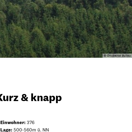
© Ortsbeirat Bullau
Kurz & knapp
Einwohner:
376
Lage:
500-560m ü. NN