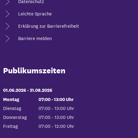
Datenschutz
Leichte Sprache
Erklärung zur Barrierefreiheit
Barriere melden
Publikumszeiten
01.06.2026
-
bis
31.08.2026
Montag
07:00
-
13:00
Uhr
Von 07:00 bis 13:00 Uhr
Dienstag
07:00
-
13:00
Uhr
Von 07:00 bis 13:00 Uhr
Donnerstag
07:00
-
13:00
Uhr
Von 07:00 bis 13:00 Uhr
Freitag
07:00
-
12:00
Uhr
Von 07:00 bis 12:00 Uhr