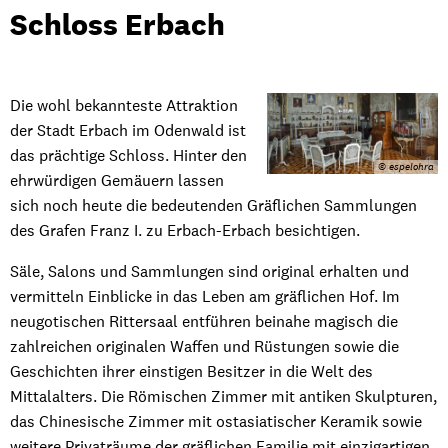
Sammlungen
Schloss Erbach
Schloss
Erbach
Die wohl bekannteste Attraktion
der Stadt Erbach im Odenwald ist
das prächtige Schloss. Hinter den
© espelohra
ehrwürdigen Gemäuern lassen
sich noch heute die bedeutenden Gräflichen Sammlungen
des Grafen Franz I. zu Erbach-Erbach besichtigen.
Säle, Salons und Sammlungen sind original erhalten und
vermitteln Einblicke in das Leben am gräflichen Hof. Im
neugotischen Rittersaal entführen beinahe magisch die
zahlreichen originalen Waffen und Rüstungen sowie die
Geschichten ihrer einstigen Besitzer in die Welt des
Mittalalters. Die Römischen Zimmer mit antiken Skulpturen,
das Chinesische Zimmer mit ostasiatischer Keramik sowie
weitere Privaträume der gräflichen Familie mit einzigartigen