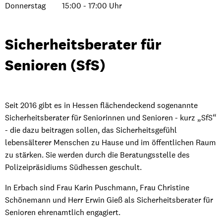
Von 10:00 bis 12:00 Uhr
Donnerstag
15:00
-
17:00
Uhr
Von 15:00 bis 17:00 Uhr
Sicherheitsberater für
Senioren (SfS)
Seit 2016 gibt es in Hessen flächendeckend sogenannte
Sicherheitsberater für Seniorinnen und Senioren - kurz „SfS“
- die dazu beitragen sollen, das Sicherheitsgefühl
lebensälterer Menschen zu Hause und im öffentlichen Raum
zu stärken. Sie werden durch die Beratungsstelle des
Polizeipräsidiums Südhessen geschult.
In Erbach sind Frau Karin Puschmann, Frau Christine
Schönemann und Herr Erwin Gieß als Sicherheitsberater für
Senioren ehrenamtlich engagiert.