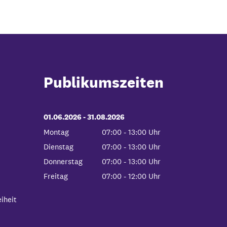
Publikumszeiten
01.06.2026
-
bis
31.08.2026
Montag
07:00
-
13:00
Uhr
Von 07:00 bis 13:00 Uhr
Dienstag
07:00
-
13:00
Uhr
Von 07:00 bis 13:00 Uhr
Donnerstag
07:00
-
13:00
Uhr
Von 07:00 bis 13:00 Uhr
Freitag
07:00
-
12:00
Uhr
Von 07:00 bis 12:00 Uhr
iheit