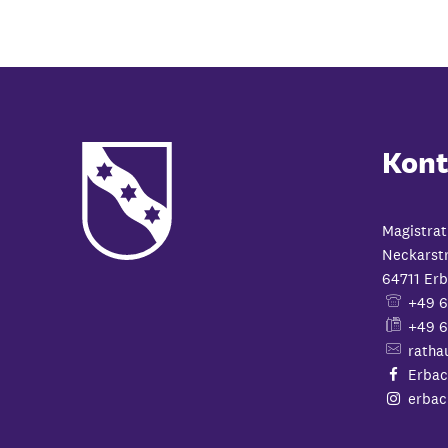
Kont
Magistrat
Neckarst
64711
Erb
+49 
+49 6
ratha
Erbac
erbac