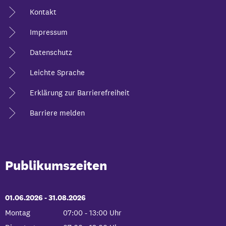
Kontakt
Impressum
Datenschutz
Leichte Sprache
Erklärung zur Barrierefreiheit
Barriere melden
Publikumszeiten
01.06.2026
-
bis
31.08.2026
Montag
07:00
-
13:00
Uhr
Von 07:00 bis 13:00 Uhr