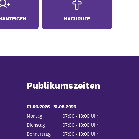
NANZEIGEN
NACHRUFE
Publikumszeiten
01.06.2026
-
bis
31.08.2026
Montag
07:00
-
13:00
Uhr
Von 07:00 bis 13:00 Uhr
Dienstag
07:00
-
13:00
Uhr
Von 07:00 bis 13:00 Uhr
Donnerstag
07:00
-
13:00
Uhr