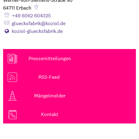
Werner-von-Siemens-Straße 90
64711
Erbach
+49 6062 604325
gluecksfabrik@koziol.de
koziol-gluecksfabrik.de
Pressemitteilungen
RSS-Feed
Mängelmelder
Kontakt