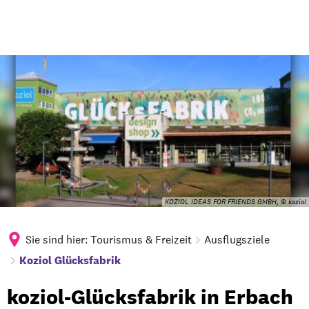
KOZIOL IDEAS FOR FRIENDS GMBH, © koziol
Sie sind hier:
Tourismus & Freizeit
Ausflugsziele
Koziol Glücksfabrik
Koziol
koziol-Glücksfabrik in Erbach