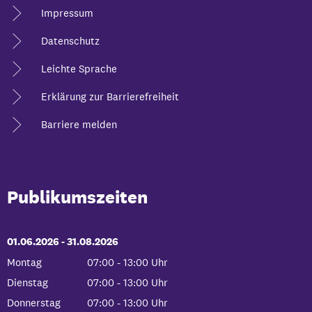
Impressum
Datenschutz
Leichte Sprache
Erklärung zur Barrierefreiheit
Barriere melden
Publikumszeiten
01.06.2026
-
bis
31.08.2026
Montag
07:00
-
13:00
Uhr
Von 07:00 bis 13:00 Uhr
Dienstag
07:00
-
13:00
Uhr
Von 07:00 bis 13:00 Uhr
Donnerstag
07:00
-
13:00
Uhr