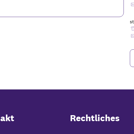
st
akt
Rechtliches