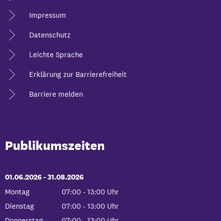
Impressum
Datenschutz
Leichte Sprache
Erklärung zur Barrierefreiheit
Barriere melden
Publikumszeiten
01.06.2026
-
bis
31.08.2026
Montag
07:00
-
13:00
Uhr
Von 07:00 bis 13:00 Uhr
Dienstag
07:00
-
13:00
Uhr
Von 07:00 bis 13:00 Uhr
Donnerstag
07:00
-
13:00
Uhr