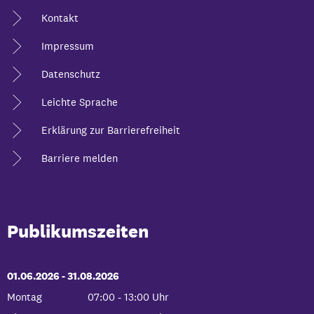
Kontakt
Impressum
Datenschutz
Leichte Sprache
Erklärung zur Barrierefreiheit
Barriere melden
Publikumszeiten
01.06.2026
-
bis
31.08.2026
Montag
07:00
-
13:00
Uhr
Von 07:00 bis 13:00 Uhr