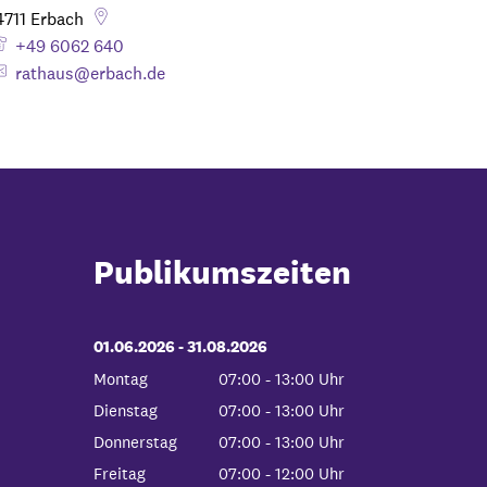
4711
Erbach
+49 6062 640
rathaus@erbach.de
Publikumszeiten
01.06.2026
-
bis
31.08.2026
Montag
07:00
-
13:00
Uhr
Von 07:00 bis 13:00 Uhr
Dienstag
07:00
-
13:00
Uhr
Von 07:00 bis 13:00 Uhr
Donnerstag
07:00
-
13:00
Uhr
Von 07:00 bis 13:00 Uhr
Freitag
07:00
-
12:00
Uhr