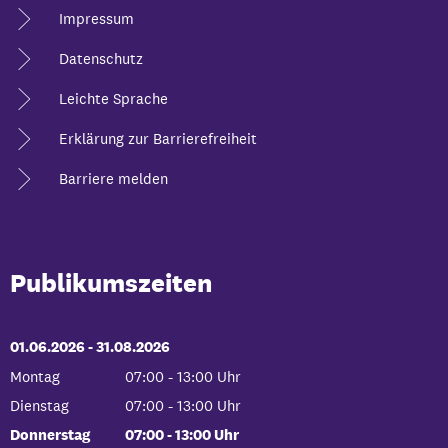
Impressum
Datenschutz
Leichte Sprache
Erklärung zur Barrierefreiheit
Barriere melden
Publikumszeiten
01.06.2026
-
bis
31.08.2026
Montag
07:00
-
13:00
Uhr
Von 07:00 bis 13:00 Uhr
Dienstag
07:00
-
13:00
Uhr
Von 07:00 bis 13:00 Uhr
Donnerstag
07:00
-
13:00
Uhr