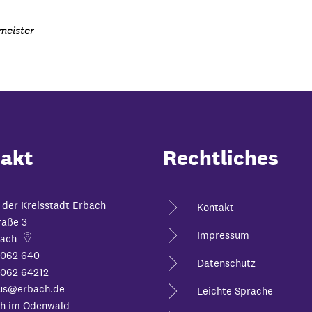
meister
akt
Rechtliches
 der Kreisstadt Erbach
Kontakt
raße 3
Impressum
ach
6062 640
Datenschutz
062 64212
us@erbach.de
Leichte Sprache
h im Odenwald