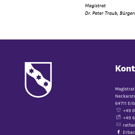
Magistrat
Dr. Peter Traub, Bürger
Kont
Magistrat
Neckarst
64711
Erb
+49 
+49 6
ratha
Erbac