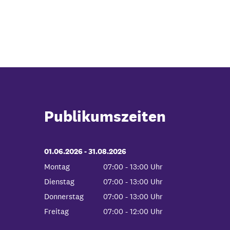
Publikumszeiten
01.06.2026
-
bis
31.08.2026
Montag
07:00
-
13:00
Uhr
Von 07:00 bis 13:00 Uhr
Dienstag
07:00
-
13:00
Uhr
Von 07:00 bis 13:00 Uhr
Donnerstag
07:00
-
13:00
Uhr
Von 07:00 bis 13:00 Uhr
Freitag
07:00
-
12:00
Uhr
Von 07:00 bis 12:00 Uhr