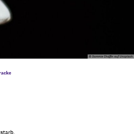
© Sammie Chaffin auf Unsplash
racke
starb.