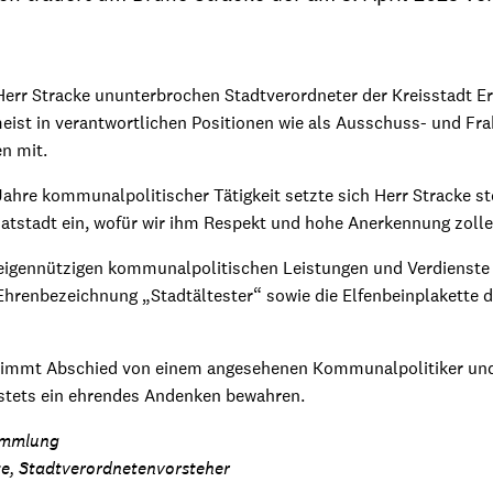
Herr Stracke ununterbrochen Stadtverordneter der Kreisstadt Er
meist in verantwortlichen Positionen wie als Ausschuss- und Fra
n mit.
ahre kommunalpolitischer Tätigkeit setzte sich Herr Stracke ste
tstadt ein, wofür wir ihm Respekt und hohe Anerkennung zolle
neigennützigen kommunalpolitischen Leistungen und Verdienst
Ehrenbezeichnung „Stadtältester“ sowie die Elfenbeinplakette d
 nimmt Abschied von einem angesehenen Kommunalpolitiker und 
e stets ein ehrendes Andenken bewahren.
ammlung
e,
Stadtverordnetenvorsteher