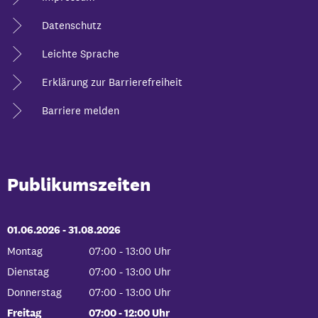
Datenschutz
Leichte Sprache
Erklärung zur Barrierefreiheit
Barriere melden
Publikumszeiten
01.06.2026
-
bis
31.08.2026
Montag
07:00
-
13:00
Uhr
Von 07:00 bis 13:00 Uhr
Dienstag
07:00
-
13:00
Uhr
Von 07:00 bis 13:00 Uhr
Donnerstag
07:00
-
13:00
Uhr
Von 07:00 bis 13:00 Uhr
Freitag
07:00
-
12:00
Uhr