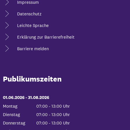
Impressum
Datenschutz
Leichte Sprache
Erklärung zur Barrierefreiheit
Barriere melden
Publikumszeiten
01.06.2026
-
bis
31.08.2026
Montag
07:00
-
13:00
Uhr
Von 07:00 bis 13:00 Uhr
Dienstag
07:00
-
13:00
Uhr
Von 07:00 bis 13:00 Uhr
Donnerstag
07:00
-
13:00
Uhr
Von 07:00 bis 13:00 Uhr