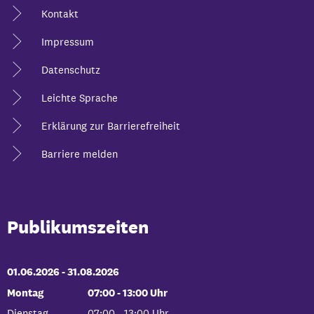
Kontakt
Impressum
Datenschutz
Leichte Sprache
Erklärung zur Barrierefreiheit
Barriere melden
Publikumszeiten
01.06.2026
-
bis
31.08.2026
Montag
07:00
-
13:00
Uhr
Von 07:00 bis 13:00 Uhr
Dienstag
07:00
-
13:00
Uhr