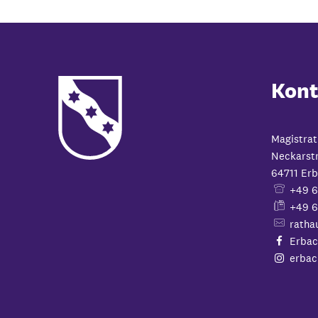
Kont
Magistrat
Neckarst
64711
Erb
+49 
+49 6
ratha
Erbac
erbac