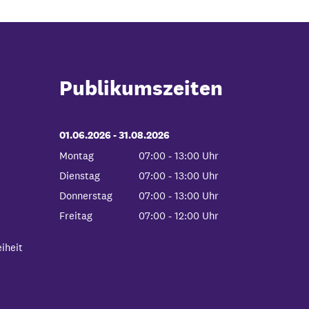
Publikumszeiten
01.06.2026
-
bis
31.08.2026
Montag
07:00
-
13:00
Uhr
Von 07:00 bis 13:00 Uhr
Dienstag
07:00
-
13:00
Uhr
Von 07:00 bis 13:00 Uhr
Donnerstag
07:00
-
13:00
Uhr
Von 07:00 bis 13:00 Uhr
Freitag
07:00
-
12:00
Uhr
Von 07:00 bis 12:00 Uhr
iheit