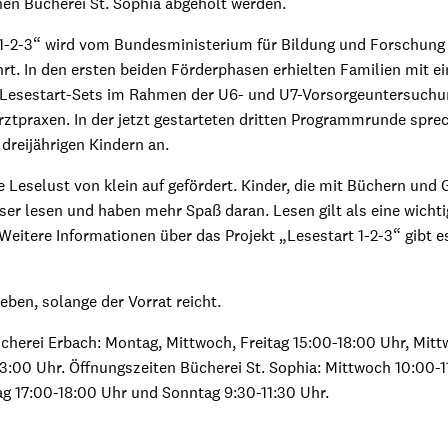
chen Bücherei St. Sophia abgeholt werden.
 1-2-3“ wird vom Bundesministerium für Bildung und Forschung 
rt. In den ersten beiden Förderphasen erhielten Familien mit ei
 Lesestart-Sets im Rahmen der U6- und U7-Vorsorgeuntersuchu
ztpraxen. In der jetzt gestarteten dritten Programmrunde spre
 dreijährigen Kindern an.
e Leselust von klein auf gefördert. Kinder, die mit Büchern und
ser lesen und haben mehr Spaß daran. Lesen gilt als eine wicht
eitere Informationen über das Projekt „Lesestart 1-2-3“ gibt es
eben, solange der Vorrat reicht.
cherei Erbach: Montag, Mittwoch, Freitag 15:00-18:00 Uhr, Mit
3:00 Uhr. Öffnungszeiten Bücherei St. Sophia: Mittwoch 10:00-1
g 17:00-18:00 Uhr und Sonntag 9:30-11:30 Uhr.