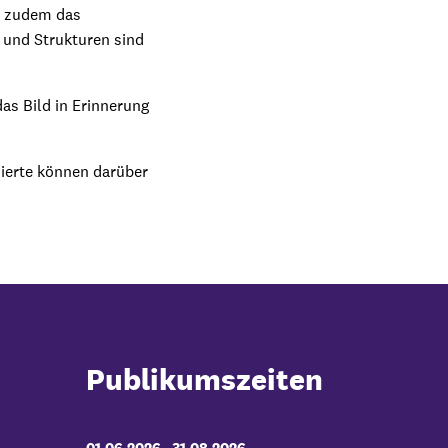
ch zudem das
 und Strukturen sind
as Bild in Erinnerung
sierte können darüber
Publikumszeiten
01.06.2026
-
bis
31.08.2026