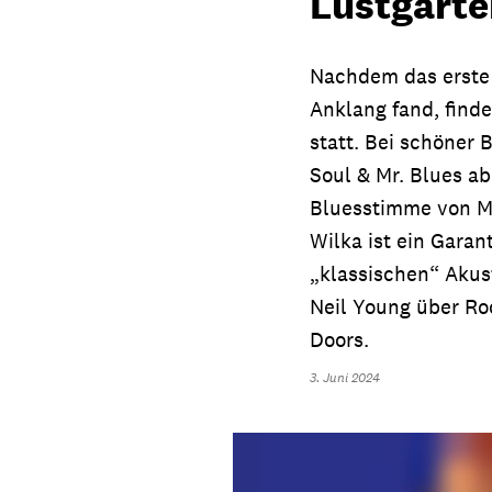
Lustgarten
Nachdem das erste 
Anklang fand, finde
statt. Bei schöner
Soul & Mr. Blues a
Bluesstimme von Ma
Wilka ist ein Garan
„klassischen“ Akus
Neil Young über Roc
Doors.
3. Juni 2024