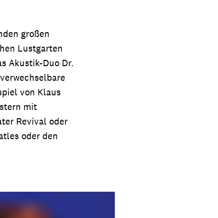
enden großen
chen Lustgarten
s Akustik-Duo Dr.
nverwechselbare
spiel von Klaus
stern mit
ter Revival oder
atles oder den