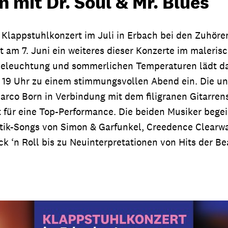
 mit Dr. Soul & Mr. Blues
Klappstuhlkonzert im Juli in Erbach bei den Zuhör
t am 7. Juni ein weiteres dieser Konzerte im maleris
 Beleuchtung und sommerlichen Temperaturen lädt da
b 19 Uhr zu einem stimmungsvollen Abend ein. Die u
rco Born in Verbindung mit dem filigranen Gitarren
t für eine Top-Performance. Die beiden Musiker begei
tik-Songs von Simon & Garfunkel, Creedence Clearwa
k ‘n Roll bis zu Neuinterpretationen von Hits der Be