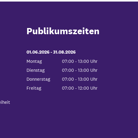
Publikumszeiten
01.06.2026
-
bis
31.08.2026
Montag
07:00
-
13:00
Uhr
Von 07:00 bis 13:00 Uhr
Dienstag
07:00
-
13:00
Uhr
Von 07:00 bis 13:00 Uhr
Donnerstag
07:00
-
13:00
Uhr
Von 07:00 bis 13:00 Uhr
Freitag
07:00
-
12:00
Uhr
Von 07:00 bis 12:00 Uhr
iheit