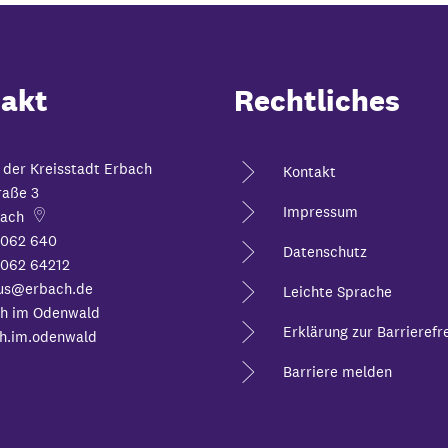
akt
Rechtliches
 der Kreisstadt Erbach
Kontakt
raße 3
Impressum
ach
6062 640
Datenschutz
062 64212
us@erbach.de
Leichte Sprache
h im Odenwald
Erklärung zur Barrierefre
h.im.odenwald
Barriere melden