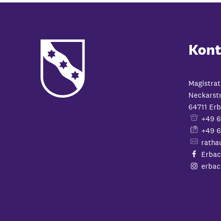
Kont
Magistrat
Neckarst
64711
Erb
+49 
+49 6
ratha
Erbac
erbac