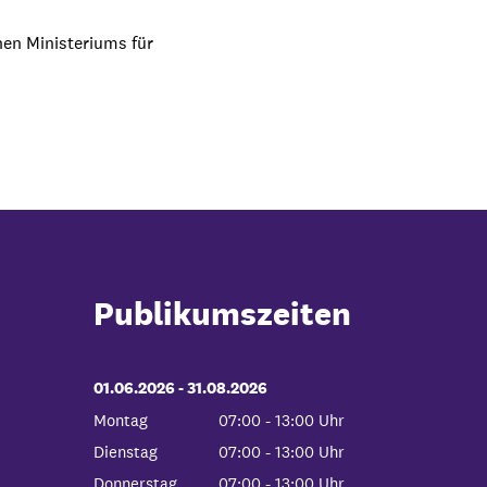
hen Ministeriums für
Publikumszeiten
01.06.2026
-
bis
31.08.2026
Montag
07:00
-
13:00
Uhr
Von 07:00 bis 13:00 Uhr
Dienstag
07:00
-
13:00
Uhr
Von 07:00 bis 13:00 Uhr
Donnerstag
07:00
-
13:00
Uhr