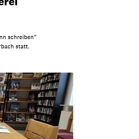
erei
ann schreiben“
rbach statt.