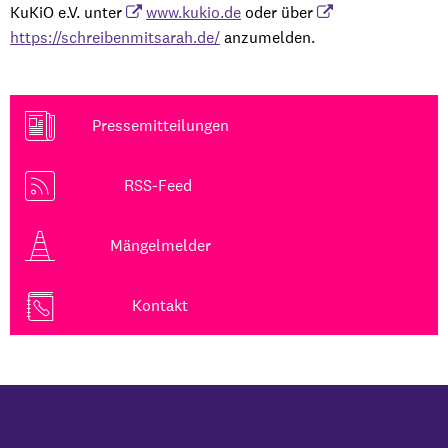
KuKiO e.V. unter
www.kukio.de
oder über
https://schreibenmitsarah.de/
anzumelden.
Pressemitteilungen
RSS-Feed
Mängelmelder
Kontakt