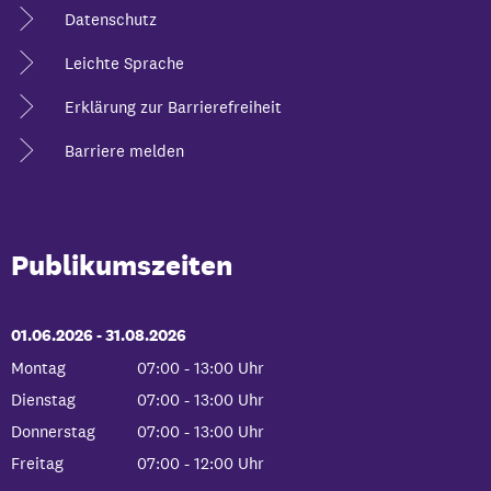
Datenschutz
Leichte Sprache
Erklärung zur Barrierefreiheit
Barriere melden
Publikumszeiten
01.06.2026
-
bis
31.08.2026
Montag
07:00
-
13:00
Uhr
Von 07:00 bis 13:00 Uhr
Dienstag
07:00
-
13:00
Uhr
Von 07:00 bis 13:00 Uhr
Donnerstag
07:00
-
13:00
Uhr
Von 07:00 bis 13:00 Uhr
Freitag
07:00
-
12:00
Uhr
Von 07:00 bis 12:00 Uhr