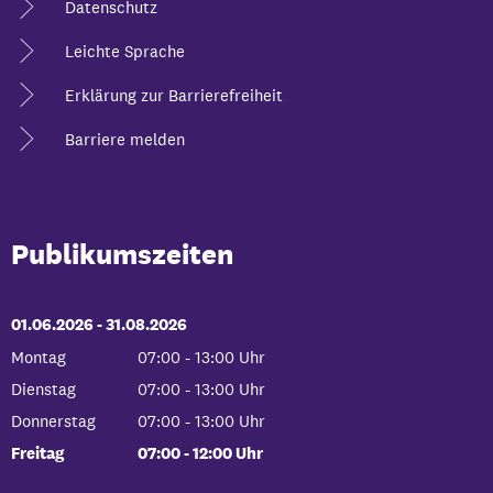
Datenschutz
Leichte Sprache
Erklärung zur Barrierefreiheit
Barriere melden
Publikumszeiten
01.06.2026
-
bis
31.08.2026
Montag
07:00
-
13:00
Uhr
Von 07:00 bis 13:00 Uhr
Dienstag
07:00
-
13:00
Uhr
Von 07:00 bis 13:00 Uhr
Donnerstag
07:00
-
13:00
Uhr
Von 07:00 bis 13:00 Uhr
Freitag
07:00
-
12:00
Uhr
Von 07:00 bis 12:00 Uhr