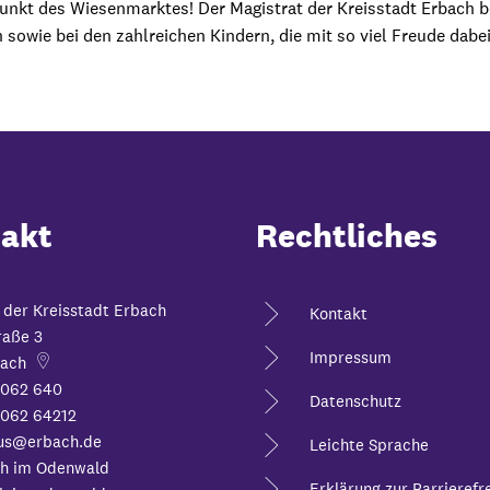
kt des Wiesenmarktes! Der Magistrat der Kreisstadt Erbach be
 sowie bei den zahlreichen Kindern, die mit so viel Freude dabe
akt
Rechtliches
 der Kreisstadt Erbach
Kontakt
raße 3
Impressum
ach
6062 640
Datenschutz
062 64212
us@erbach.de
Leichte Sprache
h im Odenwald
Erklärung zur Barrierefre