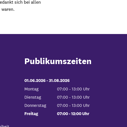
dankt sich bei allen
i waren.
Publikumszeiten
01.06.2026
-
bis
31.08.2026
Montag
07:00
-
13:00
Uhr
Von 07:00 bis 13:00 Uhr
Dienstag
07:00
-
13:00
Uhr
Von 07:00 bis 13:00 Uhr
Donnerstag
07:00
-
13:00
Uhr
Von 07:00 bis 13:00 Uhr
Freitag
07:00
-
12:00
Uhr
Von 07:00 bis 12:00 Uhr
iheit