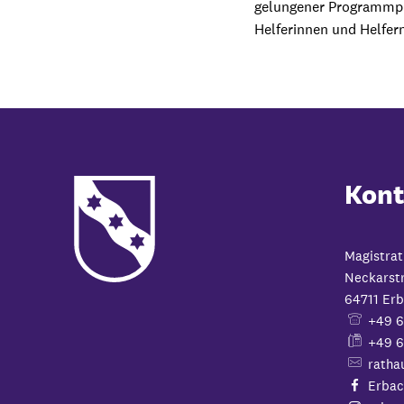
gelungener Programmpun
Helferinnen und Helfern
Kont
Magistrat
Neckarst
64711
Erb
+49 
+49 6
ratha
Erbac