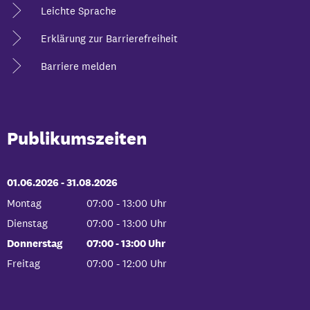
Leichte Sprache
Erklärung zur Barrierefreiheit
Barriere melden
Publikumszeiten
01.06.2026
-
bis
31.08.2026
Montag
07:00
-
13:00
Uhr
Von 07:00 bis 13:00 Uhr
Dienstag
07:00
-
13:00
Uhr
Von 07:00 bis 13:00 Uhr
Donnerstag
07:00
-
13:00
Uhr
Von 07:00 bis 13:00 Uhr
Freitag
07:00
-
12:00
Uhr
Von 07:00 bis 12:00 Uhr