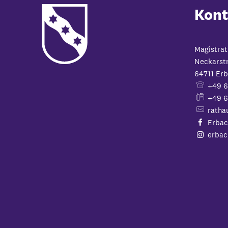
Kont
Magistrat
Neckarst
64711
Erb
+49 
+49 6
ratha
Erbac
erbac