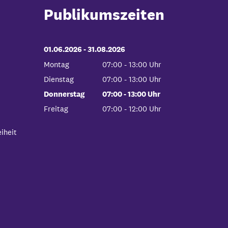
Publikumszeiten
01.06.2026
-
bis
31.08.2026
Montag
07:00
-
13:00
Uhr
Von 07:00 bis 13:00 Uhr
Dienstag
07:00
-
13:00
Uhr
Von 07:00 bis 13:00 Uhr
Donnerstag
07:00
-
13:00
Uhr
Von 07:00 bis 13:00 Uhr
Freitag
07:00
-
12:00
Uhr
Von 07:00 bis 12:00 Uhr
iheit