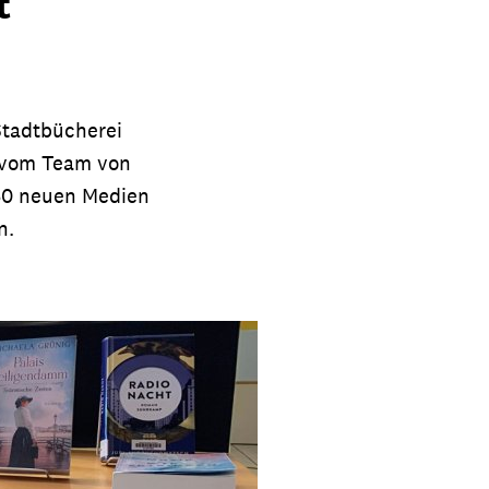
t
Stadtbücherei
 vom Team von
250 neuen Medien
n.