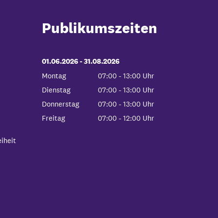
Publikumszeiten
01.06.2026
-
bis
31.08.2026
Montag
07:00
-
13:00
Uhr
Von 07:00 bis 13:00 Uhr
Dienstag
07:00
-
13:00
Uhr
Von 07:00 bis 13:00 Uhr
Donnerstag
07:00
-
13:00
Uhr
Von 07:00 bis 13:00 Uhr
Freitag
07:00
-
12:00
Uhr
Von 07:00 bis 12:00 Uhr
iheit