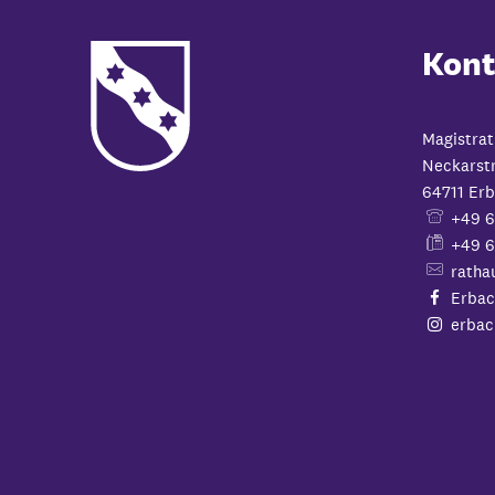
Kont
Magistrat
Neckarst
64711
Erb
+49 
+49 6
ratha
Erbac
erbac