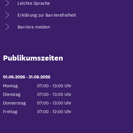
Leichte Sprache
Erklärung zur Barrierefreiheit
Barriere melden
Publikumszeiten
01.06.2026
-
bis
31.08.2026
Montag
07:00
-
13:00
Uhr
Von 07:00 bis 13:00 Uhr
Dienstag
07:00
-
13:00
Uhr
Von 07:00 bis 13:00 Uhr
Donnerstag
07:00
-
13:00
Uhr
Von 07:00 bis 13:00 Uhr
Freitag
07:00
-
12:00
Uhr
Von 07:00 bis 12:00 Uhr