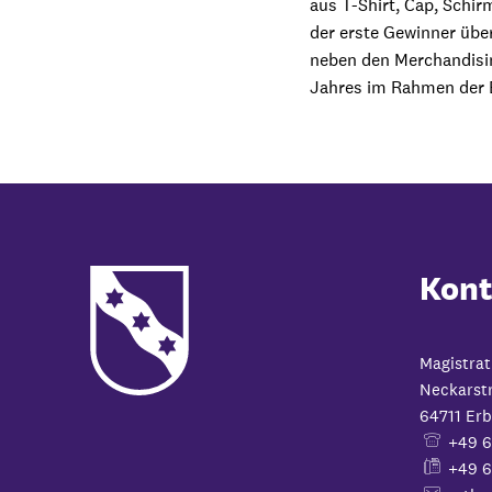
aus T-Shirt, Cap, Schi
der erste Gewinner üb
neben den Merchandisin
Jahres im Rahmen der E
Kont
Magistrat
Neckarst
64711
Erb
+49 
+49 6