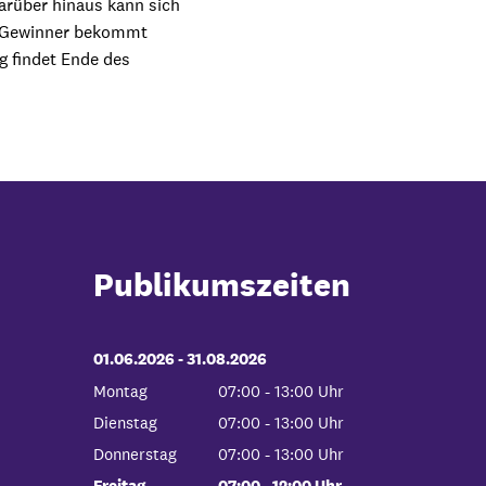
arüber hinaus kann sich
e Gewinner bekommt
g findet Ende des
Publikumszeiten
01.06.2026
-
bis
31.08.2026
Montag
07:00
-
13:00
Uhr
Von 07:00 bis 13:00 Uhr
Dienstag
07:00
-
13:00
Uhr
Von 07:00 bis 13:00 Uhr
Donnerstag
07:00
-
13:00
Uhr
Von 07:00 bis 13:00 Uhr
Freitag
07:00
-
12:00
Uhr