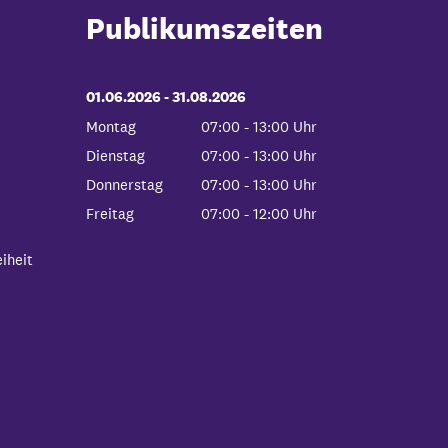
Publikumszeiten
01.06.2026
-
bis
31.08.2026
Montag
07:00
-
13:00
Uhr
Von 07:00 bis 13:00 Uhr
Dienstag
07:00
-
13:00
Uhr
Von 07:00 bis 13:00 Uhr
Donnerstag
07:00
-
13:00
Uhr
Von 07:00 bis 13:00 Uhr
Freitag
07:00
-
12:00
Uhr
Von 07:00 bis 12:00 Uhr
iheit