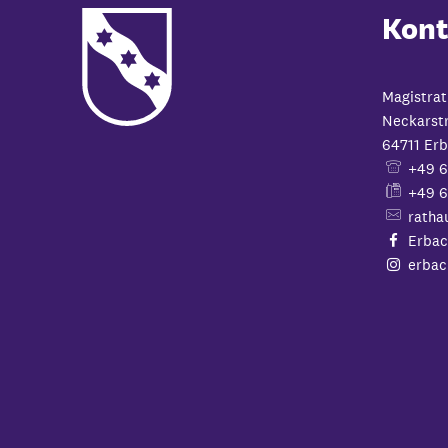
Kont
Magistrat
Neckarst
64711
Erb
+49 
+49 6
ratha
Erbac
erbac