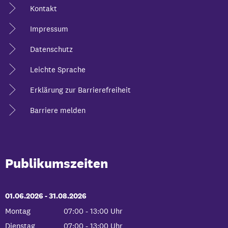
Kontakt
Impressum
Datenschutz
Leichte Sprache
Erklärung zur Barrierefreiheit
Barriere melden
Publikumszeiten
01.06.2026
-
bis
31.08.2026
Montag
07:00
-
13:00
Uhr
Von 07:00 bis 13:00 Uhr
Dienstag
07:00
-
13:00
Uhr