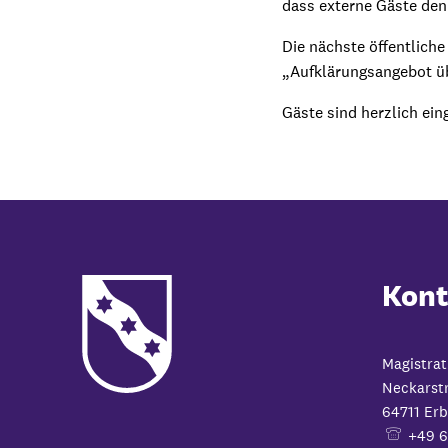
dass externe Gäste den
Die nächste öffentlich
„Aufklärungsangebot üb
Gäste sind herzlich ein
Kont
Magistrat
Neckarst
64711
Erb
+49 