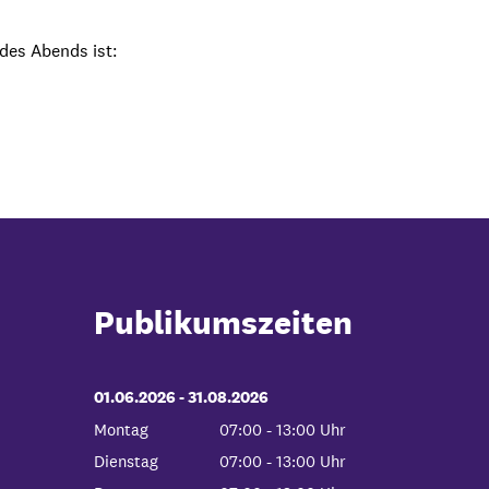
des Abends ist:
Publikumszeiten
01.06.2026
-
bis
31.08.2026
Montag
07:00
-
13:00
Uhr
Von 07:00 bis 13:00 Uhr
Dienstag
07:00
-
13:00
Uhr
Von 07:00 bis 13:00 Uhr