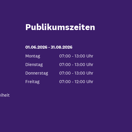
Publikumszeiten
01.06.2026
-
bis
31.08.2026
Montag
07:00
-
13:00
Uhr
Von 07:00 bis 13:00 Uhr
Dienstag
07:00
-
13:00
Uhr
Von 07:00 bis 13:00 Uhr
Donnerstag
07:00
-
13:00
Uhr
Von 07:00 bis 13:00 Uhr
Freitag
07:00
-
12:00
Uhr
Von 07:00 bis 12:00 Uhr
iheit