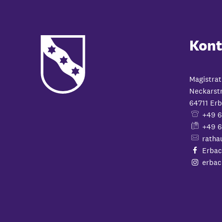
Kont
Magistrat
Neckarst
64711
Erb
+49 
+49 6
ratha
Erbac
erbac