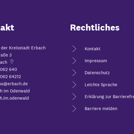
akt
Rechtliches
 der Kreisstadt Erbach
Kontakt
raße 3
Impressum
ach
6062 640
Datenschutz
062 64212
us@erbach.de
Leichte Sprache
h im Odenwald
Erklärung zur Barrierefre
h.im.odenwald
Barriere melden