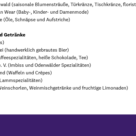
ald (saisonale Blumensträuße, Türkränze, Tischkränze, floris
n Wear (Baby-, Kinder- und Damenmode)
 (Öle, Schnäpse und Aufstriche)
nd Getränke
ss)
i (handwerklich gebrautes Bier)
ffeespezialitäten, heiße Schokolade, Tee)
. V. (Imbiss und Odenwälder Spezialitäten)
nd (Waffeln und Crêpes)
(Lammspezialitäten)
Weinschorlen, Weinmischgetränke und fruchtige Limonaden)