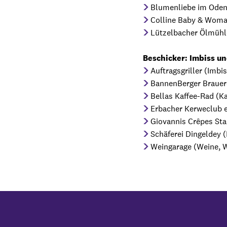
Blumenliebe im Odenw
Colline Baby & Woma
Lützelbacher Ölmühle
Beschicker: Imbiss u
Auftragsgriller (Imbi
BannenBerger Brauere
Bellas Kaffee-Rad (Ka
Erbacher Kerweclub e
Giovannis Crêpes Sta
Schäferei Dingeldey 
Weingarage (Weine, 