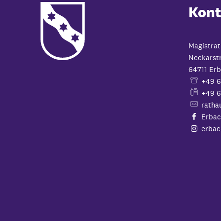
Kont
Magistrat
Neckarst
64711
Erb
+49 
+49 6
ratha
Erbac
erbac