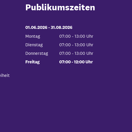
Publikumszeiten
01.06.2026
-
bis
31.08.2026
Montag
07:00
-
13:00
Uhr
Von 07:00 bis 13:00 Uhr
Dienstag
07:00
-
13:00
Uhr
Von 07:00 bis 13:00 Uhr
Donnerstag
07:00
-
13:00
Uhr
Von 07:00 bis 13:00 Uhr
Freitag
07:00
-
12:00
Uhr
Von 07:00 bis 12:00 Uhr
iheit