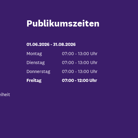
Publikumszeiten
01.06.2026
-
bis
31.08.2026
Montag
07:00
-
13:00
Uhr
Von 07:00 bis 13:00 Uhr
Dienstag
07:00
-
13:00
Uhr
Von 07:00 bis 13:00 Uhr
Donnerstag
07:00
-
13:00
Uhr
Von 07:00 bis 13:00 Uhr
Freitag
07:00
-
12:00
Uhr
Von 07:00 bis 12:00 Uhr
iheit