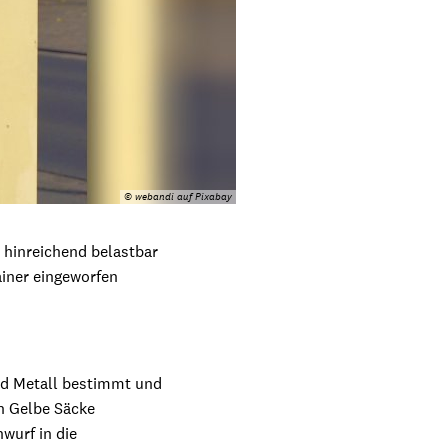
© webandi auf Pixabay
 hinreichend belastbar
ainer eingeworfen
nd Metall bestimmt und
en Gelbe Säcke
nwurf in die