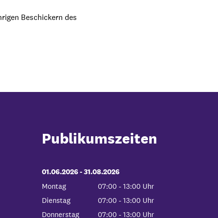
hrigen Beschickern des
Publikumszeiten
01.06.2026
-
bis
31.08.2026
Montag
07:00
-
13:00
Uhr
Von 07:00 bis 13:00 Uhr
Dienstag
07:00
-
13:00
Uhr
Von 07:00 bis 13:00 Uhr
Donnerstag
07:00
-
13:00
Uhr